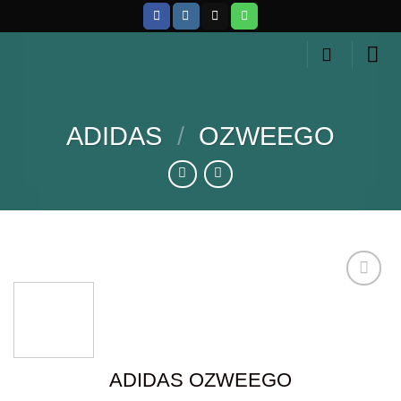
Skip
to
content
ADIDAS
/
OZWEEGO
Añadir
a la
lista de
ADIDAS OZWEEGO
deseos