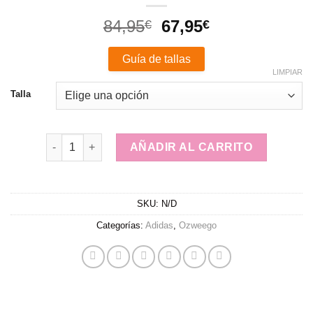
El
El
84,95
67,95
€
€
precio
precio
original
actual
Guía de tallas
era:
es:
LIMPIAR
84,95€.
67,95€.
Talla
ADIDAS OZWEEGO cantidad
AÑADIR AL CARRITO
SKU:
N/D
Categorías:
Adidas
,
Ozweego