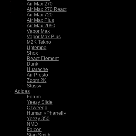
Air Max 270
Air Max 270 React
Air Max 720
Air Max Plus
Air Max 2090
Vapor Max
Vapor Max Plus
M2K Tekno
Uptempo
Shox
React Element
Dunk
Huarache
Air Presto
Zoom 2K
Stüssy
Adidas
Forum
Yeezy Slide
Ozweego
Human «Pharrell»
Yeezy 350
NMD
Falcon
Stan Smith