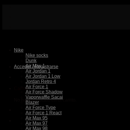
Skip
to
content
Nike
Nike socks
Dunk
Air Max 1
Acceder / Registrarse
Air Jordan 1
Air Jordan 1 Low
Jordan Retro 4
Air Force 1
Carrito
Air Force Shadow
Vaporwaffle Sacai
No hay productos en el carrito.
Blazer
Air Force Type
Air Force 1 React
Air Max 95
Air Max 97
Air Max 98