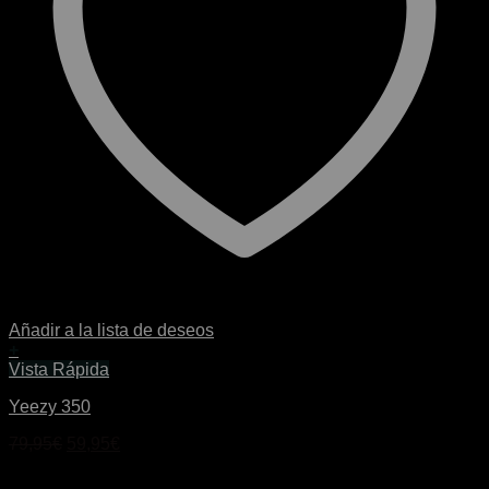
Añadir a la lista de deseos
+
Este
Vista Rápida
producto
Yeezy 350
tiene
múltiples
El
El
79,95
€
59,95
€
variantes.
precio
precio
Las
original
actual
opciones