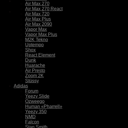
Air Max 270
Air Max 270 React
Air Max 720
Air Max Plus
Air Max 2090
Vapor Max
Vapor Max Plus
M2K Tekno
Uptempo
Shox
React Element
Dunk
Huarache
Air Presto
Zoom 2K
Stüssy
Adidas
Forum
Yeezy Slide
Ozweego
Human «Pharrell»
Yeezy 350
NMD
Falcon
Stan Smith