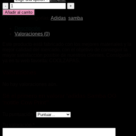
adidas
Samba
Añadir al carrito
OG
SKU:
N/D
Categorías:
Adidas
,
samba
'notitle
Cow
Descripción
Print'
Valoraciones (0)
cantidad
Este producto está fabricado con los mejores materiales y la
mejor calidad del mercado, con el objetivo de conseguir la
mayor satisfacción posible de nuestros clientes. Consíguelo
ya en tu web favorita: COOLZAPAS.
Valoraciones
No hay valoraciones aún.
Sé el primero en valorar “adidas Samba OG
‘notitle Cow Print’”
Tu puntuación
*
Tu valoración
*