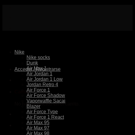
Skip
to
content
Nike
Nike socks
Dunk
Air Max 1
Acceder / Registrarse
Air Jordan 1
Air Jordan 1 Low
Jordan Retro 4
Air Force 1
Carrito
Air Force Shadow
Vaporwaffle Sacai
No hay productos en el carrito.
Blazer
Air Force Type
Air Force 1 React
Air Max 95
Air Max 97
Air Max 98