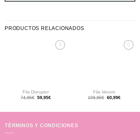
PRODUCTOS RELACIONADOS
Añadir
Añadir
a la
a la
lista de
lista de
deseos
deseos
Fila Disruptor
Fila Venom
El
El
El
El
74,95
€
59,95
€
109,95
€
60,99
€
precio
precio
precio
precio
original
actual
original
actual
era:
es:
era:
es:
74,95€.
59,95€.
109,95€.
60,99€.
TÉRMINOS Y CONDICIONES