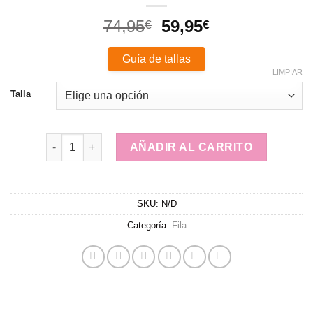
El
El
74,95
59,95
€
€
precio
precio
original
actual
Guía de tallas
era:
es:
LIMPIAR
74,95€.
59,95€.
Talla
Fila Disruptor cantidad
AÑADIR AL CARRITO
SKU:
N/D
Categoría:
Fila