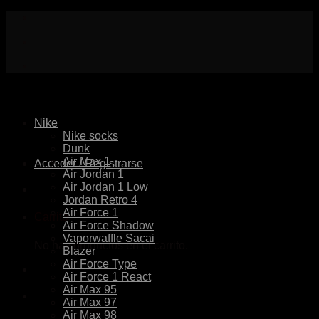
Skip
to
content
Nike
Nike socks
Dunk
Air Max 1
Acceder / Registrarse
Air Jordan 1
Air Jordan 1 Low
Jordan Retro 4
Air Force 1
Carrito
Air Force Shadow
Vaporwaffle Sacai
No hay productos en el carrito.
Blazer
Air Force Type
Air Force 1 React
Air Max 95
Air Max 97
Air Max 98