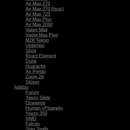
Air Max 270
Air Max 270 React
Air Max 720
Air Max Plus
Air Max 2090
Vapor Max
Vapor Max Plus
M2K Tekno
Uptempo
Shox
React Element
Dunk
Huarache
Air Presto
Zoom 2K
Stüssy
Adidas
Forum
Yeezy Slide
Ozweego
Human «Pharrell»
Yeezy 350
NMD
Falcon
Stan Smith