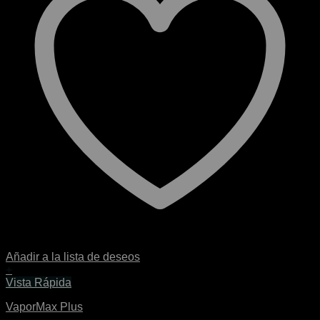
Añadir a la lista de deseos
+
Este
Vista Rápida
producto
VaporMax Plus
tiene