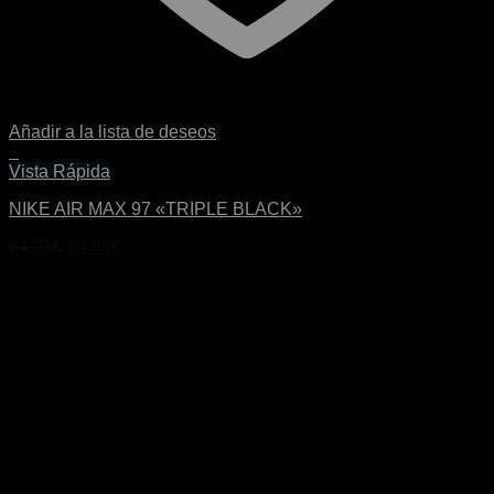
Añadir a la lista de deseos
+
Este
Vista Rápida
producto
NIKE AIR MAX 97 «TRIPLE BLACK»
tiene
múltiples
El
El
84,95
€
64,95
€
variantes.
precio
precio
Las
original
actual
opciones
era:
es:
se
84,95€.
64,95€.
pueden
elegir
en
la
página
de
producto