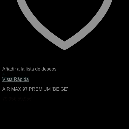
Añadir a la lista de deseos
+
Este
Vista Rápida
producto
AIR MAX 97 PREMIUM ‘BEIGE’
tiene
múltiples
El
El
79,95
€
59,95
€
variantes.
precio
precio
Las
original
actual
opciones
era:
es:
se
79,95€.
59,95€.
pueden
elegir