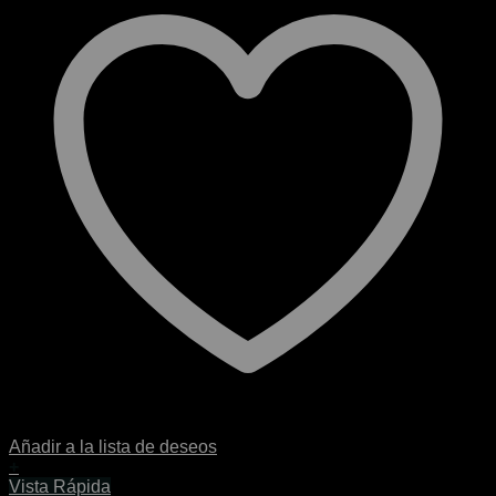
Añadir a la lista de deseos
+
Este
Vista Rápida