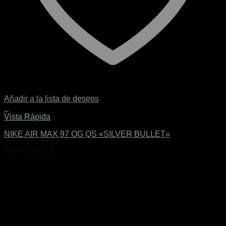
Añadir a la lista de deseos
+
Este
Vista Rápida
producto
NIKE AIR MAX 97 OG QS «SILVER BULLET»
tiene
múltiples
El
El
79,95
€
59,95
€
variantes.
precio
precio
Las
original
actual
opciones
era:
es:
se
79,95€.
59,95€.
pueden
elegir
en
la
página