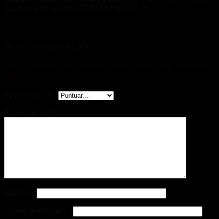
ya en tu web favorita: ZAPATILLUKAS
Valoraciones
No hay valoraciones aún.
Sé el primero en valorar “Nike Dunk Low ‘Medium
Curry’”
Tu puntuación
*
Tu valoración
*
Nombre
*
Correo electrónico
*