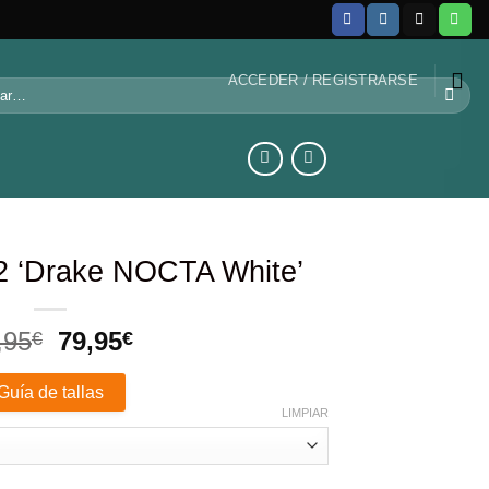
ACCEDER / REGISTRARSE
2 ‘Drake NOCTA White’
El
El
,95
79,95
€
€
precio
precio
original
actual
Guía de tallas
era:
es:
LIMPIAR
89,95€.
79,95€.