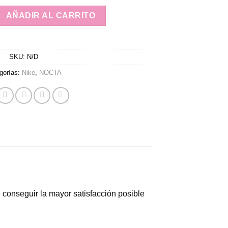
'Drake NOCTA White' cantidad
AÑADIR AL CARRITO
SKU:
N/D
gorías:
Nike
,
NOCTA
e conseguir la mayor satisfacción posible