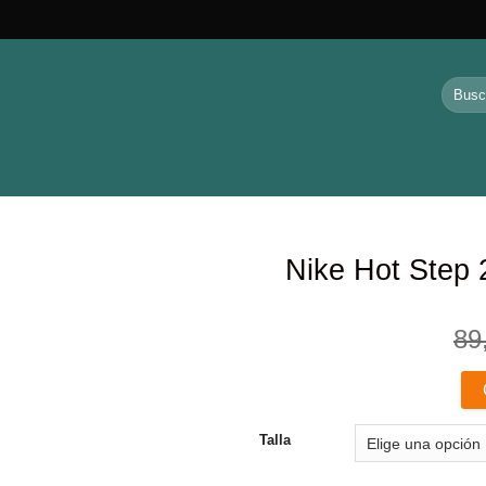
Buscar
por:
Nike Hot Step 
89
Añadir
a la
lista de
deseos
Talla