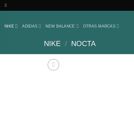
Skip
to
content
NIKE
ADIDAS
NEW BALANCE
OTRAS MARCAS
NIKE
/
NOCTA