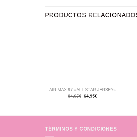
PRODUCTOS RELACIONADO
Añadir
a la
lista de
deseos
+
+
AIR MAX 97 «ALL STAR JERSEY»
El
El
84,95
€
64,95
€
precio
precio
original
actual
era:
es:
84,95€.
64,95€.
TÉRMINOS Y CONDICIONES