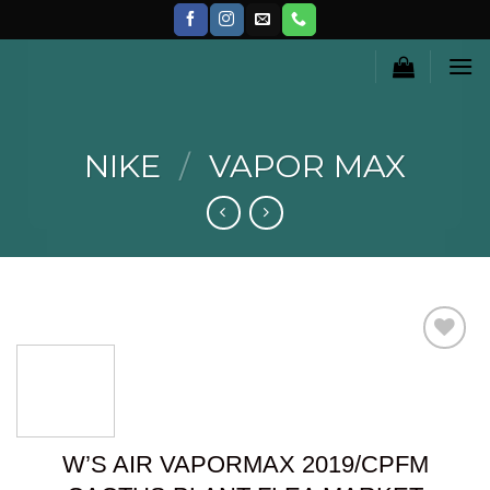
Skip
to
content
NIKE
/
VAPOR MAX
Añadir
a la
lista de
W’S AIR VAPORMAX 2019/CPFM
deseos