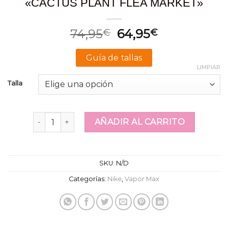
«CACTUS PLANT FLEA MARKET»
El
El
74,95
64,95
€
€
precio
precio
original
actual
Guía de tallas
era:
es:
LIMPIAR
74,95€.
64,95€.
Talla
W'S AIR VAPORMAX 2019/CPFM "CACTUS PLANT FLE
AÑADIR AL CARRITO
SKU:
N/D
Categorías:
Nike
,
Vapor Max