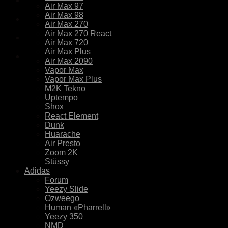
Air Max 97
Air Max 98
Air Max 270
Air Max 270 React
Air Max 720
Air Max Plus
Air Max 2090
Vapor Max
Vapor Max Plus
M2K Tekno
Uptempo
Shox
React Element
Dunk
Huarache
Air Presto
Zoom 2K
Stüssy
Adidas
Forum
Yeezy Slide
Ozweego
Human «Pharrell»
Yeezy 350
NMD