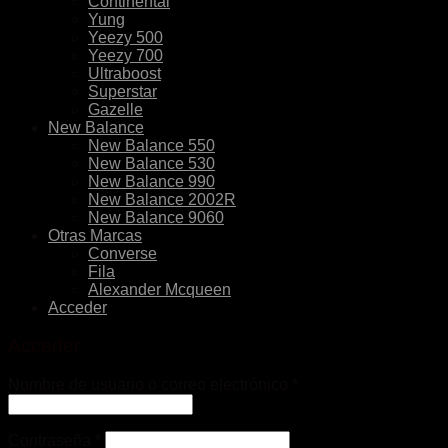
Continental
Yung
Yeezy 500
Yeezy 700
Ultraboost
Superstar
Gazelle
New Balance
New Balance 550
New Balance 530
New Balance 990
New Balance 2002R
New Balance 9060
Otras Marcas
Converse
Fila
Alexander Mcqueen
Acceder
Acceder
Nombre de usuario o correo electrónico
*
Contraseña
*