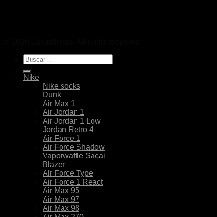
© 2020 Zapatillukas. All rights reserved.
Buscar
por:
Nike
Nike socks
Dunk
Air Max 1
Air Jordan 1
Air Jordan 1 Low
Jordan Retro 4
Air Force 1
Air Force Shadow
Vaporwaffle Sacai
Blazer
Air Force Type
Air Force 1 React
Air Max 95
Air Max 97
Air Max 98
Air Max 270