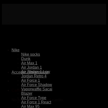
Skip
to
content
Nike
Nike socks
Dunk
Air Max 1
Air Jordan 1
Air Jordan 1 Low
Acceder / Registrarse
Jordan Retro 4
Air Force 1
Air Force Shadow
Vaporwaffle Sacai
Carrito
Blazer
Air Force Type
No hay productos en el carrito.
Air Force 1 React
Air Max 95