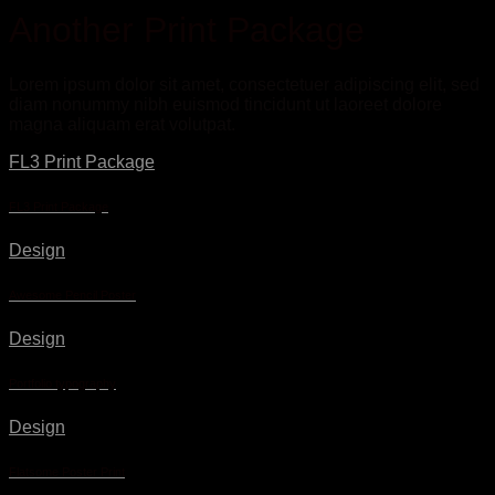
Another Print Package
Lorem ipsum dolor sit amet, consectetuer adipiscing elit, sed
diam nonummy nibh euismod tincidunt ut laoreet dolore
magna aliquam erat volutpat.
FL3 Print Package
FL3 Print Package
Design
Awesome Pencil Poster
Design
Portfolio typography
Design
Flatsome Poster Print