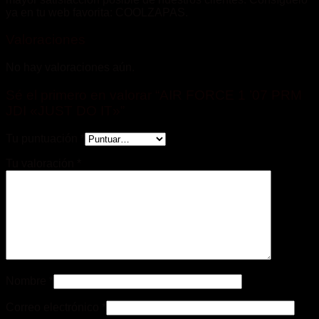
ya en tu web favorita: COOLZAPAS.
Valoraciones
No hay valoraciones aún.
Sé el primero en valorar “AIR FORCE 1 ’07 PRM
JDI «JUST DO IT»”
Tu puntuación
*
Tu valoración
*
Nombre
*
Correo electrónico
*