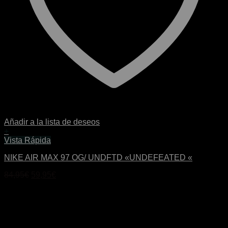
Añadir a la lista de deseos
+
Este
Vista Rápida
producto
NIKE AIR MAX 97 OG/ UNDFTD «UNDEFEATED «
tiene
múltiples
El
El
84,95
€
59,95
€
variantes.
precio
precio
Las
original
actual
opciones
era:
es:
se
84,95€.
59,95€.
pueden
elegir