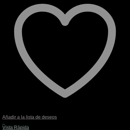
Añadir a la lista de deseos
+
Este
Vista Rápida