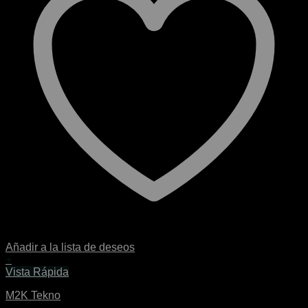
Añadir a la lista de deseos
+
Este
Vista Rápida
producto
M2K Tekno
tiene