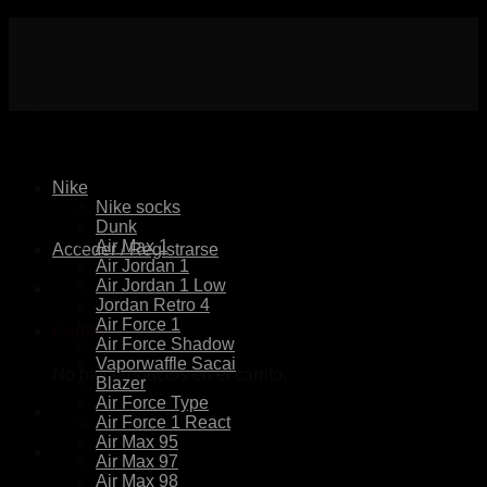
Skip
to
content
Nike
Nike socks
Dunk
Air Max 1
Acceder / Registrarse
Air Jordan 1
Air Jordan 1 Low
Jordan Retro 4
Air Force 1
Carrito
Air Force Shadow
Vaporwaffle Sacai
No hay productos en el carrito.
Blazer
Air Force Type
Air Force 1 React
Air Max 95
Air Max 97
Air Max 98