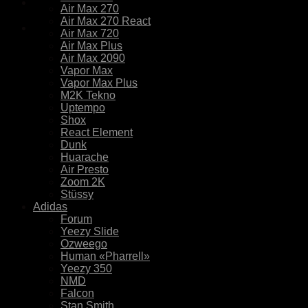
Air Max 270
Air Max 270 React
Air Max 720
Air Max Plus
Air Max 2090
Vapor Max
Vapor Max Plus
M2K Tekno
Uptempo
Shox
React Element
Dunk
Huarache
Air Presto
Zoom 2K
Stüssy
Adidas
Forum
Yeezy Slide
Ozweego
Human «Pharrell»
Yeezy 350
NMD
Falcon
Stan Smith