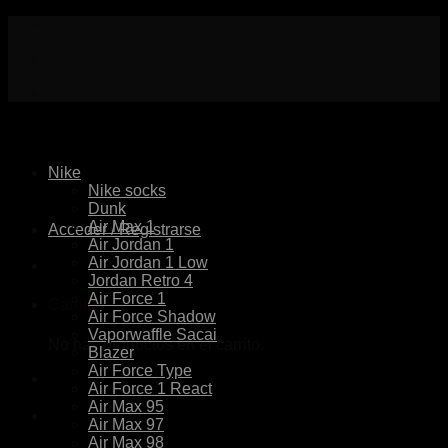
Skip
to
content
Nike
Nike socks
Dunk
Air Max 1
Acceder / Registrarse
Air Jordan 1
Air Jordan 1 Low
Jordan Retro 4
Air Force 1
Carrito
Air Force Shadow
Vaporwaffle Sacai
No hay productos en el carrito.
Blazer
Air Force Type
Air Force 1 React
Air Max 95
Air Max 97
Air Max 98