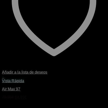
Añadir a la lista de deseos
+
Este
Vista Rápida
producto
Air Max 97
tiene
múltiples
El
El
79,95
€
64,95
€
variantes.
precio
precio
Las
original
actual
opciones