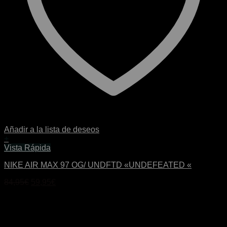
Añadir a la lista de deseos
+
Este
Vista Rápida
producto
NIKE AIR MAX 97 OG/ UNDFTD «UNDEFEATED «
tiene
múltiples
El
El
84,95
€
59,95
€
variantes.
precio
precio
Las
original
actual
opciones
era:
es:
se
84,95€.
59,95€.
pueden