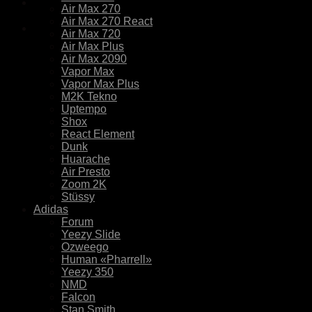
Air Max 270
Air Max 270 React
Air Max 720
Air Max Plus
Air Max 2090
Vapor Max
Vapor Max Plus
M2K Tekno
Uptempo
Shox
React Element
Dunk
Huarache
Air Presto
Zoom 2K
Stüssy
Adidas
Forum
Yeezy Slide
Ozweego
Human «Pharrell»
Yeezy 350
NMD
Falcon
Stan Smith