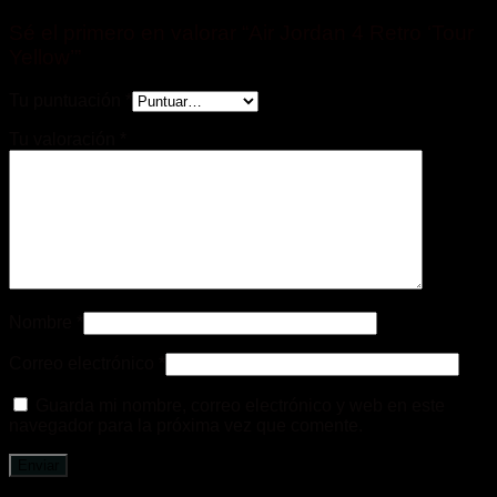
Sé el primero en valorar “Air Jordan 4 Retro ‘Tour
Yellow’”
Tu puntuación
*
Tu valoración
*
Nombre
*
Correo electrónico
*
Guarda mi nombre, correo electrónico y web en este
navegador para la próxima vez que comente.