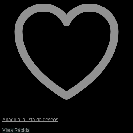
Añadir a la lista de deseos
+
Este
Vista Rápida