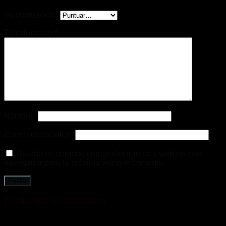
Tu puntuación
*
Tu valoración
*
Nombre
*
Correo electrónico
*
Guarda mi nombre, correo electrónico y web en este
navegador para la próxima vez que comente.
Productos relacionados