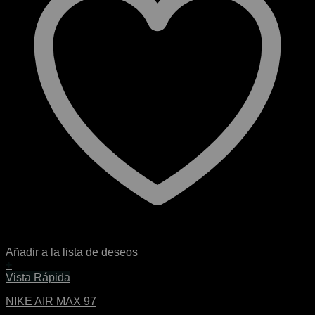
Añadir a la lista de deseos
+
Este
Vista Rápida
producto
NIKE AIR MAX 97
tiene
múltiples