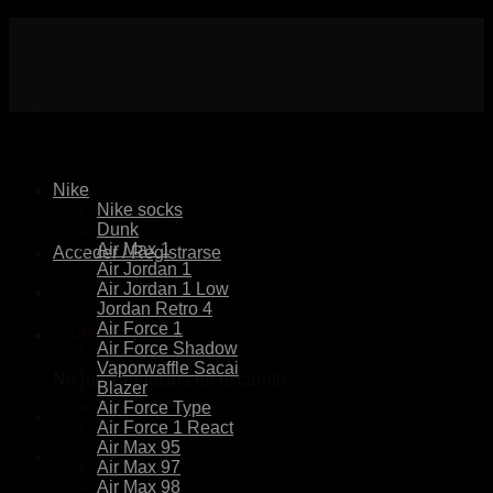
Skip
to
content
Nike
Nike socks
Dunk
Air Max 1
Acceder / Registrarse
Air Jordan 1
Air Jordan 1 Low
Jordan Retro 4
Air Force 1
Carrito
Air Force Shadow
Vaporwaffle Sacai
No hay productos en el carrito.
Blazer
Air Force Type
Air Force 1 React
Air Max 95
Air Max 97
Air Max 98