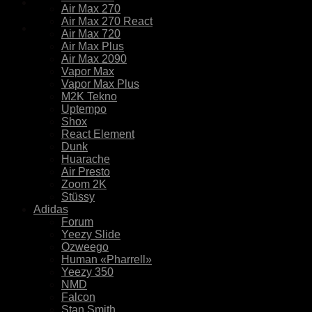
Air Max 270
Air Max 270 React
Air Max 720
Air Max Plus
Air Max 2090
Vapor Max
Vapor Max Plus
M2K Tekno
Uptempo
Shox
React Element
Dunk
Huarache
Air Presto
Zoom 2K
Stüssy
Adidas
Forum
Yeezy Slide
Ozweego
Human «Pharrell»
Yeezy 350
NMD
Falcon
Stan Smith