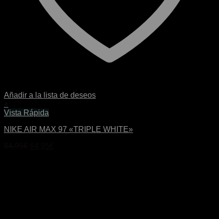
Añadir a la lista de deseos
+
Este
Vista Rápida
producto
NIKE AIR MAX 97 «TRIPLE WHITE»
tiene
múltiples
El
El
84,95
€
64,95
€
variantes.
precio
precio
Las
original
actual
opciones
era:
es:
se
84,95€.
64,95€.
pueden
elegir
en
la
página