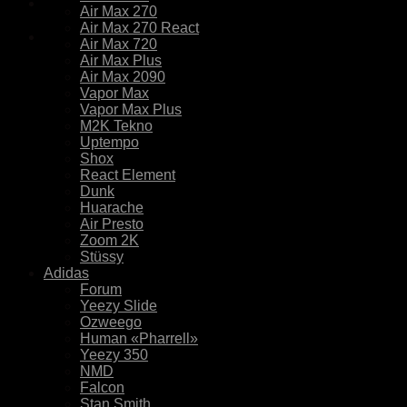
Air Max 270
Air Max 270 React
Air Max 720
Air Max Plus
Air Max 2090
Vapor Max
Vapor Max Plus
M2K Tekno
Uptempo
Shox
React Element
Dunk
Huarache
Air Presto
Zoom 2K
Stüssy
Adidas
Forum
Yeezy Slide
Ozweego
Human «Pharrell»
Yeezy 350
NMD
Falcon
Stan Smith