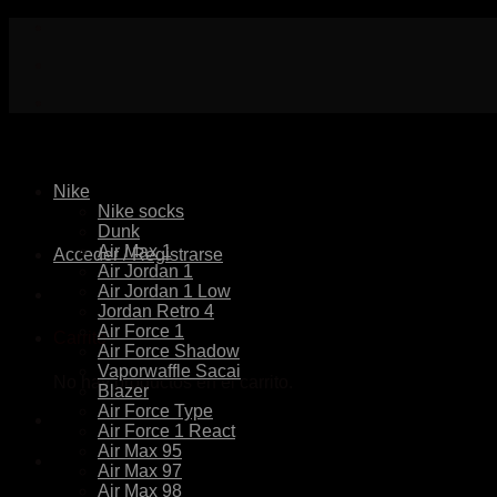
Skip
to
content
Nike
Nike socks
Dunk
Air Max 1
Acceder / Registrarse
Air Jordan 1
Air Jordan 1 Low
Jordan Retro 4
Air Force 1
Carrito
Air Force Shadow
Vaporwaffle Sacai
No hay productos en el carrito.
Blazer
Air Force Type
Air Force 1 React
Air Max 95
Air Max 97
Air Max 98