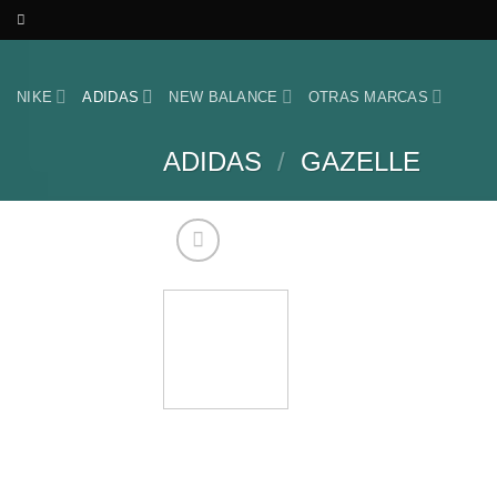
Skip
to
content
NIKE
ADIDAS
NEW BALANCE
OTRAS MARCAS
ADIDAS
/
GAZELLE