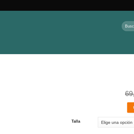
Buscar
por:
69
Añadir
a la
lista de
deseos
Talla