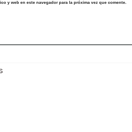
ico y web en este navegador para la próxima vez que comente.
S
Añadir
Aña
a la
a l
lista de
lista
deseos
des
+