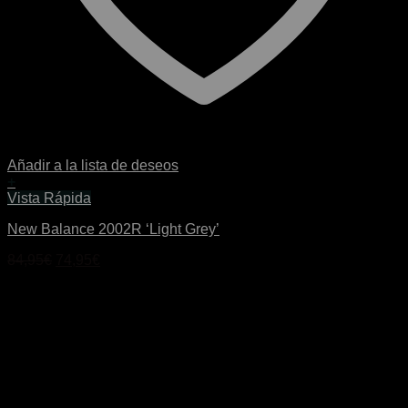
Añadir a la lista de deseos
+
Este
Vista Rápida
producto
New Balance 2002R ‘Light Grey’
tiene
múltiples
El
El
84,95
€
74,95
€
variantes.
precio
precio
Las
original
actual
opciones
era:
es:
se
84,95€.
74,95€.
pueden
elegir
en
la
página