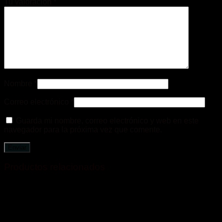
Tu valoración
*
Nombre
*
Correo electrónico
*
Guarda mi nombre, correo electrónico y web en este
navegador para la próxima vez que comente.
Productos relacionados