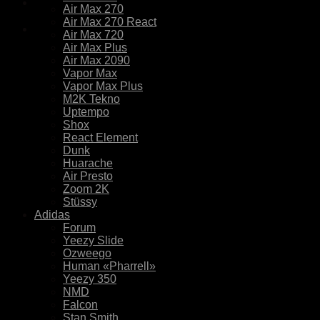
Air Max 270
Air Max 270 React
Air Max 720
Air Max Plus
Air Max 2090
Vapor Max
Vapor Max Plus
M2K Tekno
Uptempo
Shox
React Element
Dunk
Huarache
Air Presto
Zoom 2K
Stüssy
Adidas
Forum
Yeezy Slide
Ozweego
Human «Pharrell»
Yeezy 350
NMD
Falcon
Stan Smith