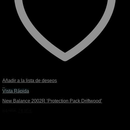
Añadir a la lista de deseos
+
Este
Vista Rápida
producto
New Balance 2002R ‘Protection Pack Driftwood’
tiene
múltiples
El
El
84,95
€
74,95
€
variantes.
precio
precio
Las
original
actual
opciones
era:
es:
se