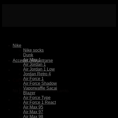
Skip
to
content
Nike
Nike socks
Dunk
Air Max 1
Acceder / Registrarse
Air Jordan 1
Air Jordan 1 Low
Jordan Retro 4
Air Force 1
Carrito
Air Force Shadow
Vaporwaffle Sacai
No hay productos en el carrito.
Blazer
Air Force Type
Air Force 1 React
Air Max 95
Air Max 97
Air Max 98