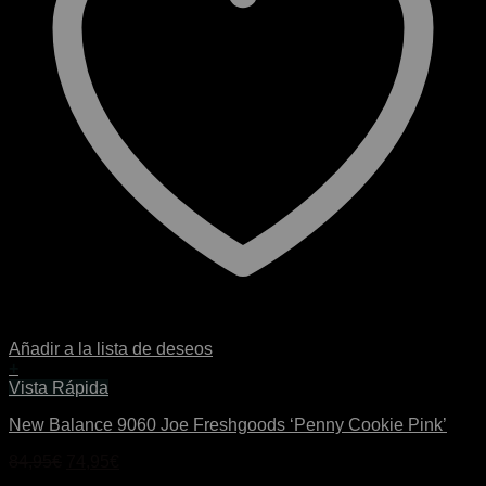
Añadir a la lista de deseos
+
Este
Vista Rápida
producto
New Balance 9060 Joe Freshgoods ‘Penny Cookie Pink’
tiene
múltiples
El
El
84,95
€
74,95
€
variantes.
precio
precio
Las