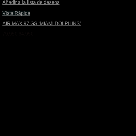
Añadir a la lista de deseos
+
Este
Vista Rápida
producto
AIR MAX 97 GS ‘MIAMI DOLPHINS’
tiene
múltiples
El
El
79,95
€
64,95
€
variantes.
precio
precio
Las
original
actual
opciones
era:
es:
se
79,95€.
64,95€.
pueden
elegir
en
la
página
de
producto