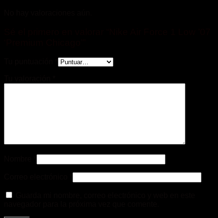
No hay valoraciones aún.
Sé el primero en valorar “Nike Air Force 1 Low ’07
‘Premium Chicago’”
Tu puntuación
*
Tu valoración
*
Nombre
*
Correo electrónico
*
Guarda mi nombre, correo electrónico y web en este
navegador para la próxima vez que comente.