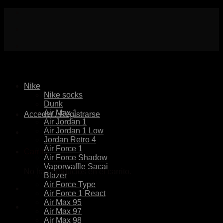
Skip
to
content
Nike
Nike socks
Dunk
Air Max 1
Acceder / Registrarse
Air Jordan 1
Air Jordan 1 Low
Jordan Retro 4
Air Force 1
Carrito
Air Force Shadow
Vaporwaffle Sacai
No hay productos en el carrito.
Blazer
Air Force Type
Air Force 1 React
Air Max 95
Air Max 97
Air Max 98