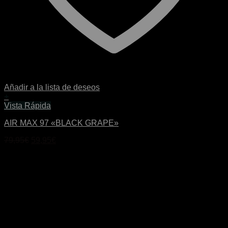
Añadir a la lista de deseos
+
Este
Vista Rápida
producto
AIR MAX 97 «BLACK GRAPE»
tiene
múltiples
El
El
79,95
€
59,95
€
variantes.
precio
precio
Las
original
actual
opciones
era:
es:
se
79,95€.
59,95€.
pueden
elegir
en
la
página
de