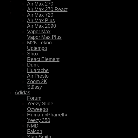
Air Max 270
Air Max 270 React
Air Max 720
Air Max Plus
Air Max 2090
Vapor Max
Vapor Max Plus
M2K Tekno
Uptempo
Shox
React Element
Dunk
Huarache
Air Presto
Zoom 2K
Stüssy
Adidas
Forum
Yeezy Slide
Ozweego
Human «Pharrell»
Yeezy 350
NMD
Falcon
Stan Smith