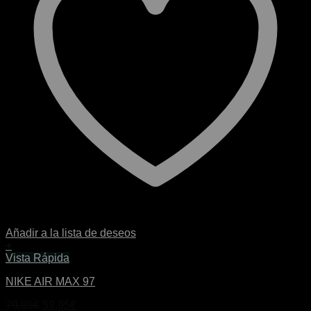
Añadir a la lista de deseos
+
Este
Vista Rápida
producto
NIKE AIR MAX 97
tiene
múltiples
El
El
79,95
€
59,95
€
variantes.