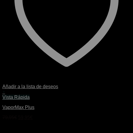
Añadir a la lista de deseos
+
Este
Vista Rápida
producto
VaporMax Plus
tiene
múltiples
El
El
79,95
€
59,95
€
variantes.
precio
precio
Las
original
actual
opciones