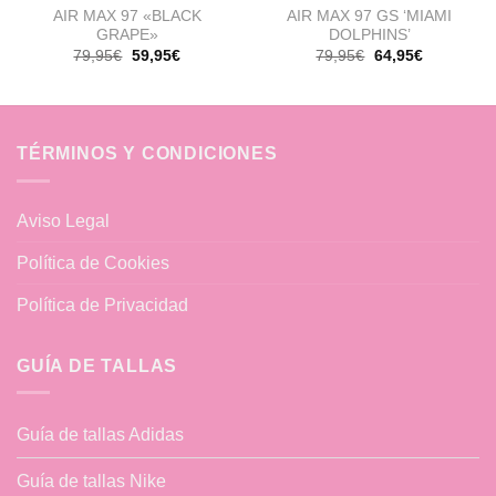
AIR MAX 97 «BLACK
AIR MAX 97 GS ‘MIAMI
GRAPE»
DOLPHINS’
El
El
El
El
79,95
€
59,95
€
79,95
€
64,95
€
precio
precio
precio
precio
original
actual
original
actual
era:
es:
era:
es:
79,95€.
59,95€.
79,95€.
64,95€.
TÉRMINOS Y CONDICIONES
Aviso Legal
Política de Cookies
Política de Privacidad
GUÍA DE TALLAS
Guía de tallas Adidas
Guía de tallas Nike