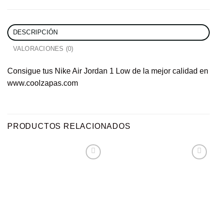
DESCRIPCIÓN
VALORACIONES (0)
Consigue tus Nike Air Jordan 1 Low de la mejor calidad en
www.coolzapas.com
PRODUCTOS RELACIONADOS
Añadir
Añadir
a la
a la
lista de
lista de
deseos
deseos