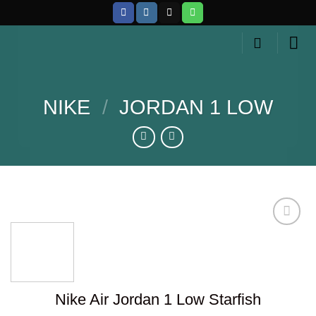
Skip
to
content
NIKE
/
JORDAN 1 LOW
Añadir
a la
lista de
Nike Air Jordan 1 Low Starfish
deseos