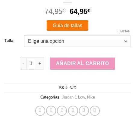
El
El
74,95
64,95
€
€
precio
precio
original
actual
Guía de tallas
era:
es:
LIMPIAR
74,95€.
64,95€.
Talla
Nike Air Jordan 1 Low Starfish cantidad
AÑADIR AL CARRITO
SKU:
N/D
Categorías:
Jordan 1 Low
,
Nike