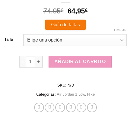
El
El
74,95
64,95
€
€
precio
precio
original
actual
Guía de tallas
era:
es:
LIMPIAR
74,95€.
64,95€.
Talla
Nike Air Jordan 1 Low White cantidad
AÑADIR AL CARRITO
SKU:
N/D
Categorías:
Air Jordan 1 Low
,
Nike