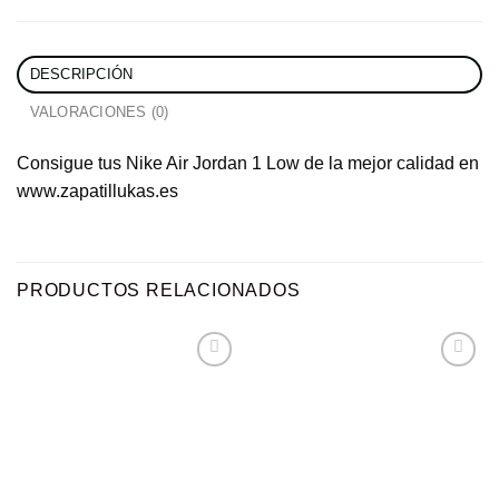
DESCRIPCIÓN
VALORACIONES (0)
Consigue tus Nike Air Jordan 1 Low de la mejor calidad en
www.zapatillukas.es
PRODUCTOS RELACIONADOS
Añadir
Añadir
a la
a la
lista de
lista de
deseos
deseos