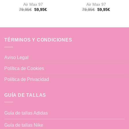
Air Max 97
Air Max 97
El
El
El
El
79,95
€
59,95
€
79,95
€
59,95
€
precio
precio
precio
precio
original
actual
original
actual
era:
es:
era:
es:
79,95€.
59,95€.
79,95€.
59,95€.
TÉRMINOS Y CONDICIONES
Aviso Legal
Política de Cookies
Política de Privacidad
GUÍA DE TALLAS
Guía de tallas Adidas
Guía de tallas Nike