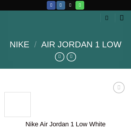
Skip
to
content
NIKE
/
AIR JORDAN 1 LOW
Añadir
a la
lista de
Nike Air Jordan 1 Low White
deseos