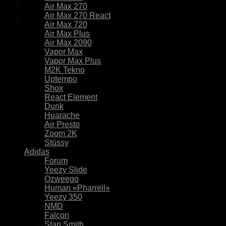
Air Max 270
Air Max 270 React
Air Max 720
Air Max Plus
Air Max 2090
Vapor Max
Vapor Max Plus
M2K Tekno
Uptempo
Shox
React Element
Dunk
Huarache
Air Presto
Zoom 2K
Stüssy
Adidas
Forum
Yeezy Slide
Ozweego
Human «Pharrell»
Yeezy 350
NMD
Falcon
Stan Smith