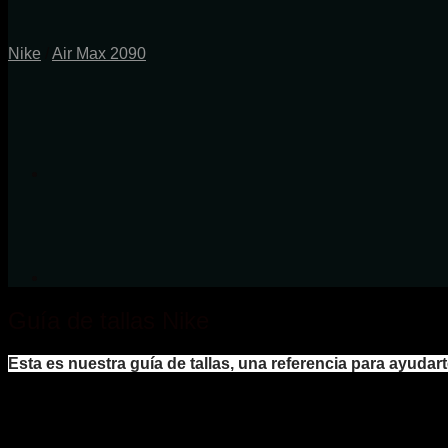
Nike
/
Air Max 2090
Guía de tallas Nike
Esta es nuestra guía de tallas, una referencia para ayudart