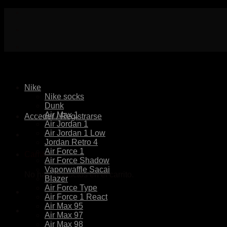
Skip
to
content
Nike
Nike socks
Dunk
Air Max 1
Acceder / Registrarse
Air Jordan 1
Air Jordan 1 Low
Jordan Retro 4
Air Force 1
Carrito
Air Force Shadow
Vaporwaffle Sacai
No hay productos en el carrito.
Blazer
Air Force Type
Air Force 1 React
Air Max 95
Air Max 97
Air Max 98