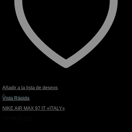
Añadir a la lista de deseos
+
Este
Vista Rápida
producto
NIKE AIR MAX 97 IT «ITALY»
tiene
múltiples
El
El
79,95
€
59,95
€
variantes.
precio
precio
Las
original
actual
opciones