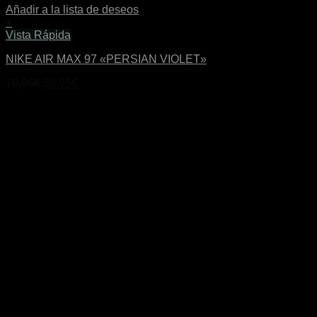
Añadir a la lista de deseos
+
Este
Vista Rápida
producto
NIKE AIR MAX 97 «PERSIAN VIOLET»
tiene
múltiples
El
El
79,96
€
59,95
€
variantes.
precio
precio
Las
original
actual
opciones
era:
es:
se
79,96€.
59,95€.
pueden
elegir
en
la
página
de
producto