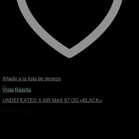
Añadir a la lista de deseos
+
Este
Vista Rápida
producto
UNDEFEATED X AIR MAX 97 OG «BLACK»
tiene
múltiples
El
El
84,95
€
69,95
€
variantes.
precio
precio
Las
original
actual
opciones
era:
es:
se
84,95€.
69,95€.
pueden