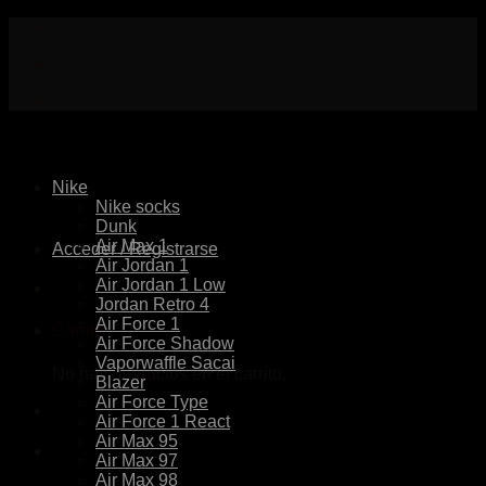
Skip
to
content
Nike
Nike socks
Dunk
Air Max 1
Acceder / Registrarse
Air Jordan 1
Air Jordan 1 Low
Jordan Retro 4
Air Force 1
Carrito
Air Force Shadow
Vaporwaffle Sacai
No hay productos en el carrito.
Blazer
Air Force Type
Air Force 1 React
Air Max 95
Air Max 97
Air Max 98