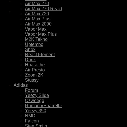
Air Max 270
Air Max 270 React
Air Max 720
Air Max Plus
Air Max 2090
Vapor Max
Vapor Max Plus
M2K Tekno
Uptempo
Shox
React Element
Dunk
Huarache
Air Presto
Zoom 2K
Stüssy
Adidas
Forum
Yeezy Slide
Ozweego
Human «Pharrell»
Yeezy 350
NMD
Falcon
Stan Smith