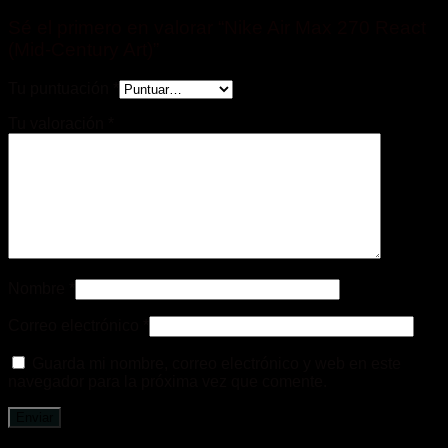
Sé el primero en valorar “Nike Air Max 270 React
(Mid-Century Art)”
Tu puntuación
*
Tu valoración
*
Nombre
*
Correo electrónico
*
Guarda mi nombre, correo electrónico y web en este
navegador para la próxima vez que comente.