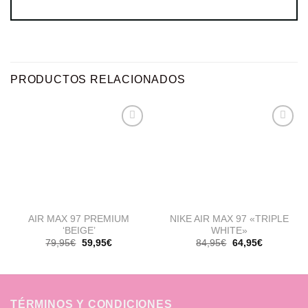
PRODUCTOS RELACIONADOS
Añadir
Añadir
a la
a la
lista de
lista de
deseos
deseos
AIR MAX 97 PREMIUM
NIKE AIR MAX 97 «TRIPLE
‘BEIGE’
WHITE»
El
El
El
El
79,95
€
59,95
€
84,95
€
64,95
€
precio
precio
precio
precio
original
actual
original
actual
era:
es:
era:
es:
79,95€.
59,95€.
84,95€.
64,95€.
TÉRMINOS Y CONDICIONES