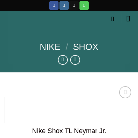
Skip
to
content
NIKE
/
SHOX
Añadir
a la
lista de
Nike Shox TL Neymar Jr.
deseos