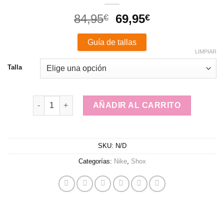
El
El
84,95
69,95
€
€
precio
precio
original
actual
Guía de tallas
era:
es:
LIMPIAR
84,95€.
69,95€.
Talla
Nike Shox TL Neymar Jr. cantidad
AÑADIR AL CARRITO
SKU:
N/D
Categorías:
Nike
,
Shox