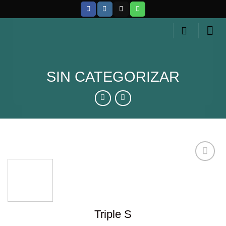
Skip
to
content
SIN CATEGORIZAR
Añadir
a la
lista de
Triple S
deseos