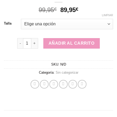
El
El
99,95
89,95
€
€
precio
precio
LIMPIAR
original
actual
Talla
era:
es:
99,95€.
89,95€.
Triple S cantidad
AÑADIR AL CARRITO
SKU:
N/D
Categoría:
Sin categorizar