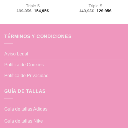
Triple S
Triple S
El
El
El
El
199,95
€
154,95
€
149,95
€
129,95
€
precio
precio
precio
precio
original
actual
original
actual
era:
es:
era:
es:
199,95€.
154,95€.
149,95€.
129,95€.
TÉRMINOS Y CONDICIONES
Aviso Legal
Política de Cookies
Política de Privacidad
GUÍA DE TALLAS
Guía de tallas Adidas
Guía de tallas Nike