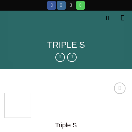
Skip
to
content
TRIPLE S
Añadir
a la
lista de
Triple S
deseos