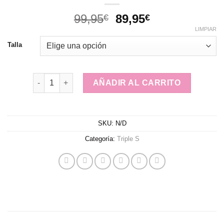
El
El
99,95
89,95
€
€
precio
precio
LIMPIAR
original
actual
Talla
era:
es:
99,95€.
89,95€.
Triple S cantidad
AÑADIR AL CARRITO
SKU:
N/D
Categoría:
Triple S