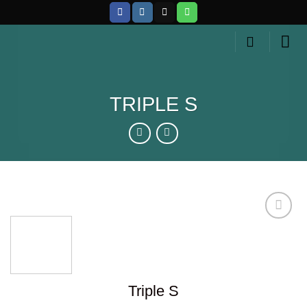
Skip
to
content
TRIPLE S
Añadir
a la
lista de
Triple S
deseos