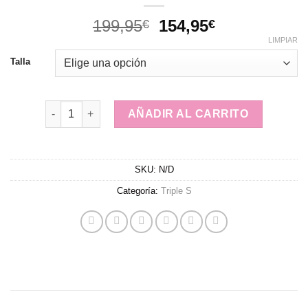
El
El
199,95
154,95
€
€
precio
precio
LIMPIAR
original
actual
Talla
era:
es:
199,95€.
154,95€.
Triple S cantidad
AÑADIR AL CARRITO
SKU:
N/D
Categoría:
Triple S