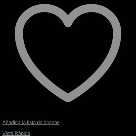
Añadir a la lista de deseos
+
Este
Vista Rápida