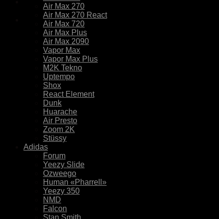
Air Max 270
Air Max 270 React
Air Max 720
Air Max Plus
Air Max 2090
Vapor Max
Vapor Max Plus
M2K Tekno
Uptempo
Shox
React Element
Dunk
Huarache
Air Presto
Zoom 2K
Stüssy
Adidas
Forum
Yeezy Slide
Ozweego
Human «Pharrell»
Yeezy 350
NMD
Falcon
Stan Smith