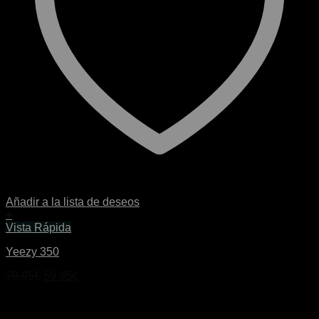
Añadir a la lista de deseos
+
Este
Vista Rápida
producto
Yeezy 350
tiene
múltiples
El
El
79,95
€
59,95
€
variantes.
precio
precio
Las
original
actual
opciones
era:
es:
se