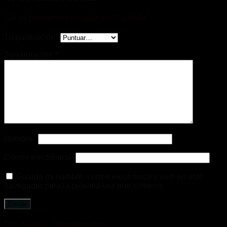
Sé el primero en valorar “Gazelle”
Tu puntuación
*
Tu valoración
*
Nombre
*
Correo electrónico
*
Guarda mi nombre, correo electrónico y web en este
navegador para la próxima vez que comente.
Productos relacionados